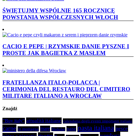
ŚWIĘTUJMY WSPÓLNIE 165 ROCZNICĘ
POWSTANIA WSPÓŁCZESNYCH WŁOCH
CACIO E PEPE | RZYMSKIE DANIE PYSZNE I
PROSTE JAK BAGIETKA Z MASŁEM
FRATELLANZA ITALO-POLACCA |
CERIMONIA DEL RESTAURO DEL CIMITERO
MILITARE ITALIANO A WROCŁAW
Znajdź
attualità italiane
"Buy italy"
calendario degli eventi importanti italiani
pasta italiana
carne
pesce
mare
pane
in montagna
Mediolan
verdura
risotto