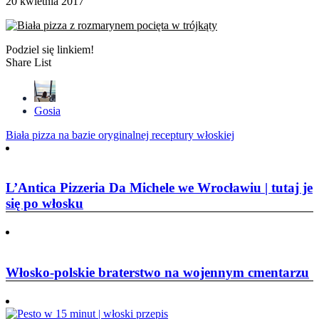
20 kwietnia 2017
Podziel się linkiem!
Share List
Gosia
Nawigacja
Biała pizza na bazie oryginalnej receptury włoskiej
wpisu
L’Antica Pizzeria Da Michele we Wrocławiu | tutaj je
się po włosku
Włosko-polskie braterstwo na wojennym cmentarzu