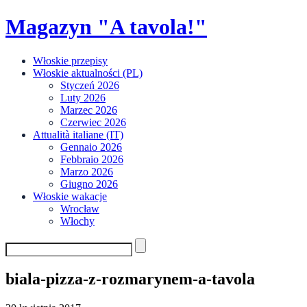
Skip
Magazyn "A tavola!"
to
content
Włoskie przepisy
Włoskie aktualności (PL)
Styczeń 2026
Luty 2026
Marzec 2026
Czerwiec 2026
Attualità italiane (IT)
Gennaio 2026
Febbraio 2026
Marzo 2026
Giugno 2026
Włoskie wakacje
Wrocław
Włochy
biala-pizza-z-rozmarynem-a-tavola