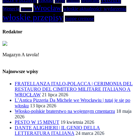
pizze e pizzerie
Rzym
Szwajcaria
Sirmione
Wrocław
Wenecja
włoskie aktualności; wydarzenia
Werona
włoskie przepisy
zuppe cremose
Redaktor
Magazyn A tavola!
Najnowsze wpisy
FRATELLANZA ITALO-POLACCA | CERIMONIA DEL
RESTAURO DEL CIMITERO MILITARE ITALIANO A
WROCŁAW
21 lipca 2026
L’Antica Pizzeria Da Michele we Wrocławiu | tutaj je się po
włosku
13 lipca 2026
Włosko-polskie braterstwo na wojennym cmentarzu
18 maja
2026
PESTO W 15 MINUT
19 kwietnia 2026
DANTE ALIGHIERI | IL GENIO DELLA
LETTERATURA ITALIANA
24 marca 2026