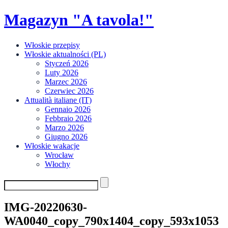
Skip
Magazyn "A tavola!"
to
content
Włoskie przepisy
Włoskie aktualności (PL)
Styczeń 2026
Luty 2026
Marzec 2026
Czerwiec 2026
Attualità italiane (IT)
Gennaio 2026
Febbraio 2026
Marzo 2026
Giugno 2026
Włoskie wakacje
Wrocław
Włochy
IMG-20220630-
WA0040_copy_790x1404_copy_593x1053