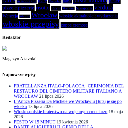
pasta italiana
carne
pesce
mare
pane
in montagna
Mediolan
verdura
risotto
pizze e pizzerie
Rzym
Szwajcaria
Sirmione
Wrocław
Wenecja
włoskie aktualności; wydarzenia
Werona
włoskie przepisy
zuppe cremose
Redaktor
Magazyn A tavola!
Najnowsze wpisy
FRATELLANZA ITALO-POLACCA | CERIMONIA DEL
RESTAURO DEL CIMITERO MILITARE ITALIANO A
WROCŁAW
21 lipca 2026
L’Antica Pizzeria Da Michele we Wrocławiu | tutaj je się po
włosku
13 lipca 2026
Włosko-polskie braterstwo na wojennym cmentarzu
18 maja
2026
PESTO W 15 MINUT
19 kwietnia 2026
DANTE ALIGHIERI | IL GENIO DELLA