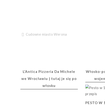
Nawigacja
Cudowne miasto Werona
wpisu
L’Antica Pizzeria Da Michele
Włosko-po
we Wrocławiu | tutaj je się po
woje
włosku
PESTO W 