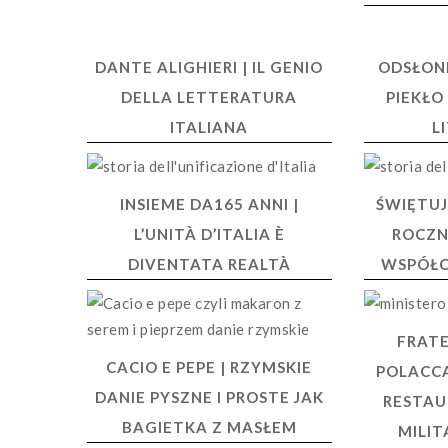
DANTE ALIGHIERI | IL GENIO
ODSŁONI
DELLA LETTERATURA
PIEKŁO
ITALIANA
L
INSIEME DA165 ANNI |
ŚWIĘTUJ
L’UNITÀ D’ITALIA È
ROCZN
DIVENTATA REALTÀ
WSPÓŁC
FRATE
CACIO E PEPE | RZYMSKIE
POLACCA
DANIE PYSZNE I PROSTE JAK
RESTAU
BAGIETKA Z MASŁEM
MILIT