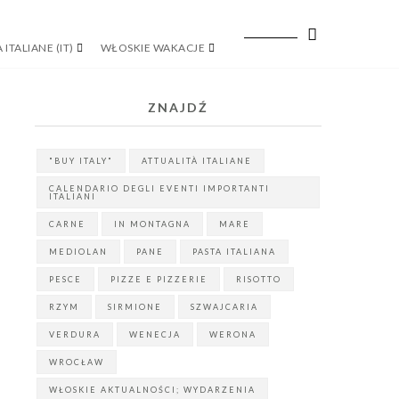
 ITALIANE (IT)
WŁOSKIE WAKACJE
ZNAJDŹ
"BUY ITALY"
ATTUALITÀ ITALIANE
CALENDARIO DEGLI EVENTI IMPORTANTI
ITALIANI
CARNE
IN MONTAGNA
MARE
MEDIOLAN
PANE
PASTA ITALIANA
PESCE
PIZZE E PIZZERIE
RISOTTO
RZYM
SIRMIONE
SZWAJCARIA
VERDURA
WENECJA
WERONA
WROCŁAW
WŁOSKIE AKTUALNOŚCI; WYDARZENIA