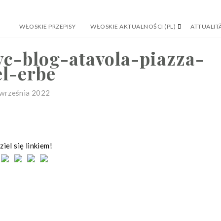
WŁOSKIE PRZEPISY
WŁOSKIE AKTUALNOŚCI (PL)
ATTUALITÀ
c-blog-atavola-piazza-
el-erbe
września 2022
iel się linkiem!