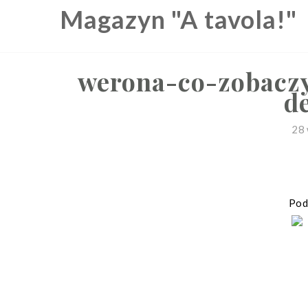
Skip
Magazyn "A tavola!"
to
content
werona-co-zobaczy
d
28 
Podz