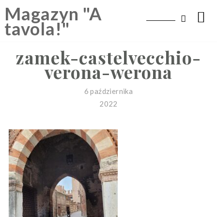
Skip
Magazyn "A
to
tavola!"
content
zamek-castelvecchio-
verona-werona
6 października
2022