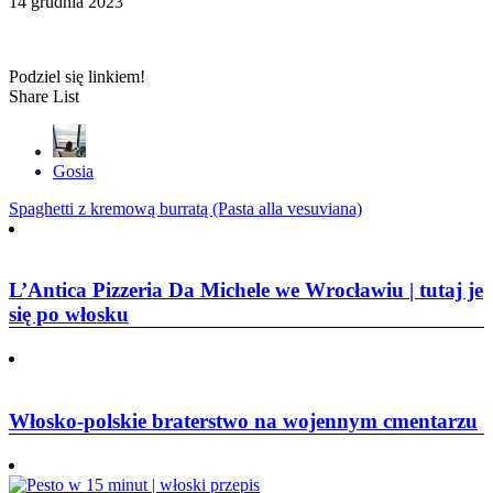
14 grudnia 2023
Podziel się linkiem!
Share List
Gosia
Nawigacja
Spaghetti z kremową burratą (Pasta alla vesuviana)
wpisu
L’Antica Pizzeria Da Michele we Wrocławiu | tutaj je
się po włosku
Włosko-polskie braterstwo na wojennym cmentarzu