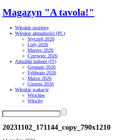
Skip
Magazyn "A tavola!"
to
content
Włoskie przepisy
Włoskie aktualności (PL)
Styczeń 2026
Luty 2026
Marzec 2026
Czerwiec 2026
Attualità italiane (IT)
Gennaio 2026
Febbraio 2026
Marzo 2026
Giugno 2026
Włoskie wakacje
Wrocław
Włochy
20231102_171144_copy_790x1210