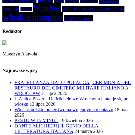
pizze e pizzerie
Rzym
Szwajcaria
Sirmione
Wrocław
Wenecja
włoskie aktualności; wydarzenia
Werona
włoskie przepisy
zuppe cremose
Redaktor
Magazyn A tavola!
Najnowsze wpisy
FRATELLANZA ITALO-POLACCA | CERIMONIA DEL
RESTAURO DEL CIMITERO MILITARE ITALIANO A
WROCŁAW
21 lipca 2026
L’Antica Pizzeria Da Michele we Wrocławiu | tutaj je się po
włosku
13 lipca 2026
Włosko-polskie braterstwo na wojennym cmentarzu
18 maja
2026
PESTO W 15 MINUT
19 kwietnia 2026
DANTE ALIGHIERI | IL GENIO DELLA
LETTERATURA ITALIANA
24 marca 2026