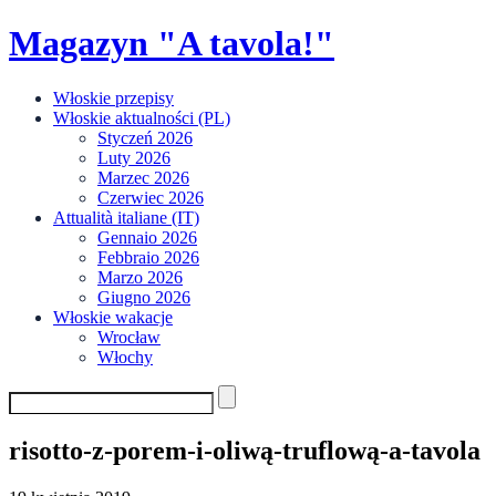
Skip
Magazyn "A tavola!"
to
content
Włoskie przepisy
Włoskie aktualności (PL)
Styczeń 2026
Luty 2026
Marzec 2026
Czerwiec 2026
Attualità italiane (IT)
Gennaio 2026
Febbraio 2026
Marzo 2026
Giugno 2026
Włoskie wakacje
Wrocław
Włochy
risotto-z-porem-i-oliwą-truflową-a-tavola