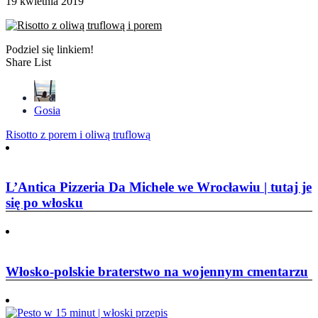
19 kwietnia 2019
Podziel się linkiem!
Share List
Gosia
Nawigacja
Risotto z porem i oliwą truflową
wpisu
L’Antica Pizzeria Da Michele we Wrocławiu | tutaj je
się po włosku
Włosko-polskie braterstwo na wojennym cmentarzu