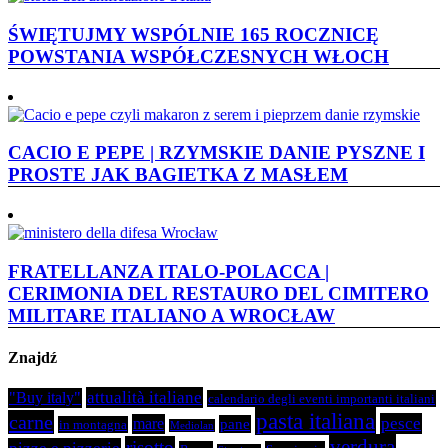
ŚWIĘTUJMY WSPÓLNIE 165 ROCZNICĘ
POWSTANIA WSPÓŁCZESNYCH WŁOCH
CACIO E PEPE | RZYMSKIE DANIE PYSZNE I
PROSTE JAK BAGIETKA Z MASŁEM
FRATELLANZA ITALO-POLACCA |
CERIMONIA DEL RESTAURO DEL CIMITERO
MILITARE ITALIANO A WROCŁAW
Znajdź
attualità italiane
"Buy italy"
calendario degli eventi importanti italiani
pasta italiana
carne
pesce
mare
pane
in montagna
Mediolan
verdura
risotto