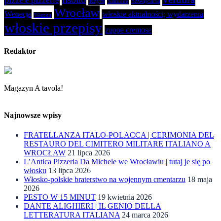
pizze e pizzerie
Rzym
Szwajcaria
Sirmione
Wrocław
Wenecja
włoskie aktualności; wydarzenia
Werona
włoskie przepisy
zuppe cremose
Redaktor
Magazyn A tavola!
Najnowsze wpisy
FRATELLANZA ITALO-POLACCA | CERIMONIA DEL
RESTAURO DEL CIMITERO MILITARE ITALIANO A
WROCŁAW
21 lipca 2026
L’Antica Pizzeria Da Michele we Wrocławiu | tutaj je się po
włosku
13 lipca 2026
Włosko-polskie braterstwo na wojennym cmentarzu
18 maja
2026
PESTO W 15 MINUT
19 kwietnia 2026
DANTE ALIGHIERI | IL GENIO DELLA
LETTERATURA ITALIANA
24 marca 2026