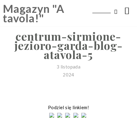
Skip
Magazyn "A
to
tavola!"
content
centrum-sirmione-
jezioro-garda-blog-
atavola-5
3 listopada
2024
Podziel się linkiem!