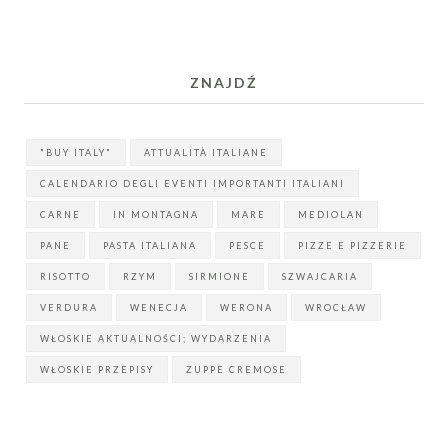
ZNAJDŹ
"BUY ITALY"
ATTUALITÀ ITALIANE
CALENDARIO DEGLI EVENTI IMPORTANTI ITALIANI
CARNE
IN MONTAGNA
MARE
MEDIOLAN
PANE
PASTA ITALIANA
PESCE
PIZZE E PIZZERIE
RISOTTO
RZYM
SIRMIONE
SZWAJCARIA
VERDURA
WENECJA
WERONA
WROCŁAW
WŁOSKIE AKTUALNOŚCI; WYDARZENIA
WŁOSKIE PRZEPISY
ZUPPE CREMOSE