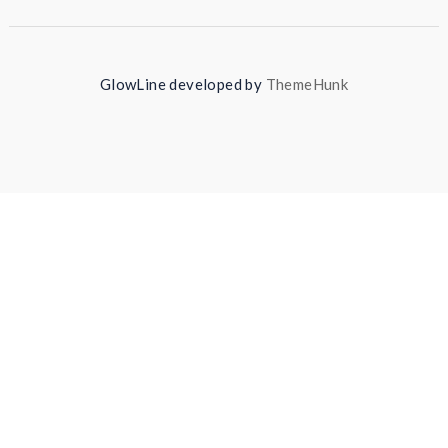
GlowLine developed by
ThemeHunk