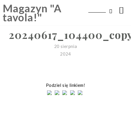
Skip
Magazyn "A
to
tavola!"
content
20240617_104400_cop
20 sierpnia
2024
Podziel się linkiem!