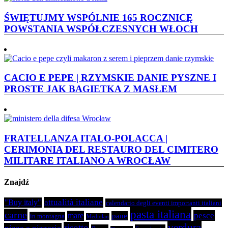
ŚWIĘTUJMY WSPÓLNIE 165 ROCZNICĘ
POWSTANIA WSPÓŁCZESNYCH WŁOCH
CACIO E PEPE | RZYMSKIE DANIE PYSZNE I
PROSTE JAK BAGIETKA Z MASŁEM
FRATELLANZA ITALO-POLACCA |
CERIMONIA DEL RESTAURO DEL CIMITERO
MILITARE ITALIANO A WROCŁAW
Znajdź
attualità italiane
"Buy italy"
calendario degli eventi importanti italiani
pasta italiana
carne
pesce
mare
pane
in montagna
Mediolan
verdura
risotto