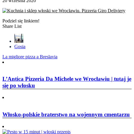
20 września 2020
Podziel się linkiem!
Share List
Gosia
Nawigacja
La migliore pizza a Breslavia
wpisu
L’Antica Pizzeria Da Michele we Wrocławiu | tutaj je
się po włosku
Włosko-polskie braterstwo na wojennym cmentarzu