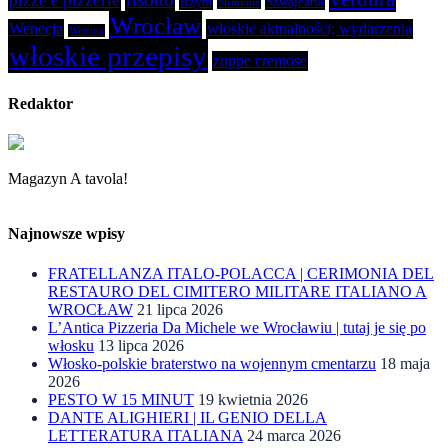
pizze e pizzerie
Rzym
Szwajcaria
Sirmione
Wrocław
Wenecja
włoskie aktualności; wydarzenia
Werona
włoskie przepisy
zuppe cremose
Redaktor
Magazyn A tavola!
Najnowsze wpisy
FRATELLANZA ITALO-POLACCA | CERIMONIA DEL
RESTAURO DEL CIMITERO MILITARE ITALIANO A
WROCŁAW
21 lipca 2026
L’Antica Pizzeria Da Michele we Wrocławiu | tutaj je się po
włosku
13 lipca 2026
Włosko-polskie braterstwo na wojennym cmentarzu
18 maja
2026
PESTO W 15 MINUT
19 kwietnia 2026
DANTE ALIGHIERI | IL GENIO DELLA
LETTERATURA ITALIANA
24 marca 2026