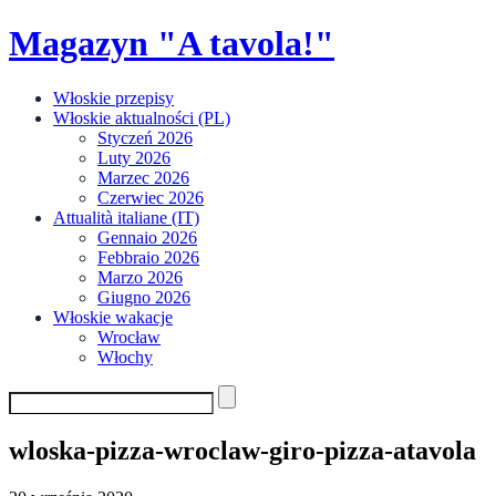
Skip
Magazyn "A tavola!"
to
content
Włoskie przepisy
Włoskie aktualności (PL)
Styczeń 2026
Luty 2026
Marzec 2026
Czerwiec 2026
Attualità italiane (IT)
Gennaio 2026
Febbraio 2026
Marzo 2026
Giugno 2026
Włoskie wakacje
Wrocław
Włochy
wloska-pizza-wroclaw-giro-pizza-atavola