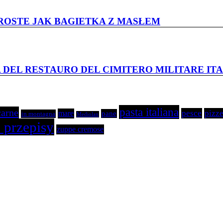
 PROSTE JAK BAGIETKA Z MASŁEM
 DEL RESTAURO DEL CIMITERO MILITARE I
pasta italiana
carne
pesce
pizze
mare
pane
in montagna
Mediolan
 przepisy
zuppe cremose