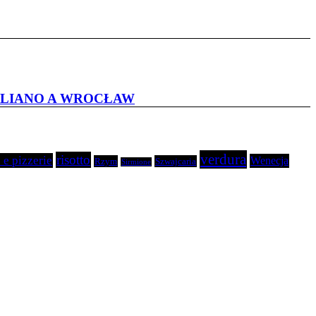
TALIANO A WROCŁAW
verdura
risotto
 e pizzerie
Wenecja
Rzym
Szwajcaria
Sirmione