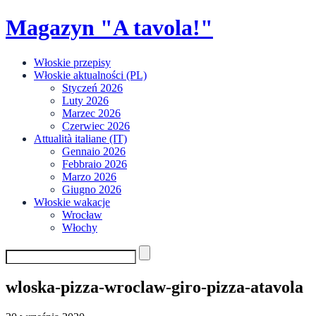
Skip
Magazyn "A tavola!"
to
content
Włoskie przepisy
Włoskie aktualności (PL)
Styczeń 2026
Luty 2026
Marzec 2026
Czerwiec 2026
Attualità italiane (IT)
Gennaio 2026
Febbraio 2026
Marzo 2026
Giugno 2026
Włoskie wakacje
Wrocław
Włochy
wloska-pizza-wroclaw-giro-pizza-atavola