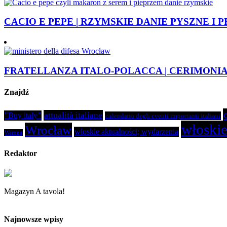
CACIO E PEPE | RZYMSKIE DANIE PYSZNE I
FRATELLANZA ITALO-POLACCA | CERIMONIA
Znajdź
attualità italiane
"Buy italy"
calendario degli eventi importanti italiani
włoskie
Wrocław
włoskie aktualności; wydarzenia
Werona
Redaktor
Magazyn A tavola!
Najnowsze wpisy