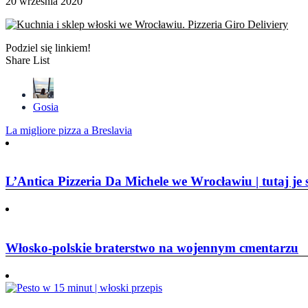
20 września 2020
Podziel się linkiem!
Share List
Gosia
Nawigacja
La migliore pizza a Breslavia
wpisu
L’Antica Pizzeria Da Michele we Wrocławiu | tutaj je 
Włosko-polskie braterstwo na wojennym cmentarzu