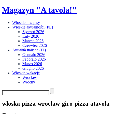
Skip
Magazyn "A tavola!"
to
content
Włoskie przepisy
Włoskie aktualności (PL)
Styczeń 2026
Luty 2026
Marzec 2026
Czerwiec 2026
Attualità italiane (IT)
Gennaio 2026
Febbraio 2026
Marzo 2026
Giugno 2026
Włoskie wakacje
Wrocław
Włochy
wloska-pizza-wroclaw-giro-pizza-atavola