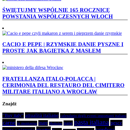
ŚWIĘTUJMY WSPÓLNIE 165 ROCZNICĘ
POWSTANIA WSPÓŁCZESNYCH WŁOCH
CACIO E PEPE | RZYMSKIE DANIE PYSZNE I
PROSTE JAK BAGIETKA Z MASŁEM
FRATELLANZA ITALO-POLACCA |
CERIMONIA DEL RESTAURO DEL CIMITERO
MILITARE ITALIANO A WROCŁAW
Znajdź
attualità italiane
"Buy italy"
calendario degli eventi importanti italiani
pasta italiana
carne
pesce
mare
pane
in montagna
Mediolan
verdura
risotto