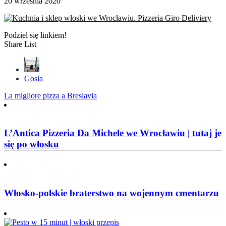
20 września 2020
Podziel się linkiem!
Share List
Gosia
Nawigacja
La migliore pizza a Breslavia
wpisu
L’Antica Pizzeria Da Michele we Wrocławiu | tutaj je
się po włosku
Włosko-polskie braterstwo na wojennym cmentarzu