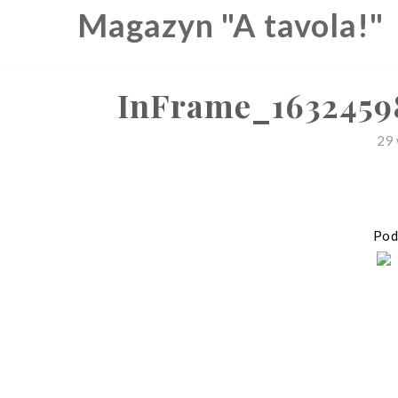
Skip
Magazyn "A tavola!"
to
content
InFrame_1632459
29 
Podz