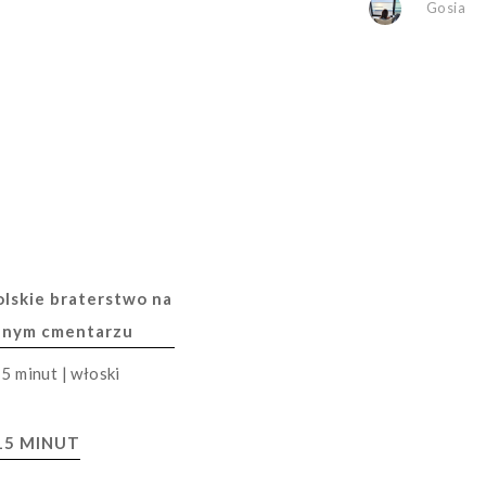
Gosia
lskie braterstwo na
nnym cmentarzu
15 MINUT