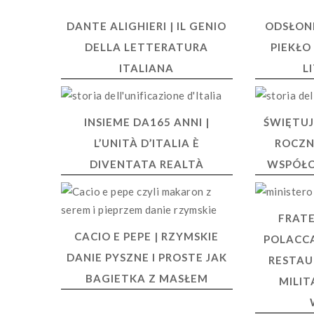
DANTE ALIGHIERI | IL GENIO
ODSŁONI
DELLA LETTERATURA
PIEKŁO
ITALIANA
L
INSIEME DA165 ANNI |
ŚWIĘTUJ
L’UNITÀ D’ITALIA È
ROCZN
DIVENTATA REALTÀ
WSPÓŁC
FRATE
CACIO E PEPE | RZYMSKIE
POLACCA
DANIE PYSZNE I PROSTE JAK
RESTAU
BAGIETKA Z MASŁEM
MILIT