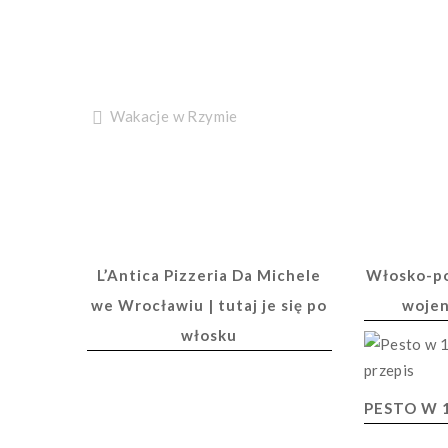
Nawigacja
Wakacje w Rzymie
wpisu
L’Antica Pizzeria Da Michele
Włosko-po
we Wrocławiu | tutaj je się po
woje
włosku
PESTO W 