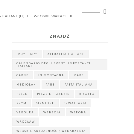
 ITALIANE (IT)
WŁOSKIE WAKACJE
ZNAJDŹ
"BUY ITALY"
ATTUALITÀ ITALIANE
CALENDARIO DEGLI EVENTI IMPORTANTI
ITALIANI
CARNE
IN MONTAGNA
MARE
MEDIOLAN
PANE
PASTA ITALIANA
PESCE
PIZZE E PIZZERIE
RISOTTO
RZYM
SIRMIONE
SZWAJCARIA
VERDURA
WENECJA
WERONA
WROCŁAW
WŁOSKIE AKTUALNOŚCI; WYDARZENIA