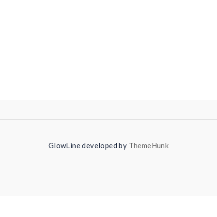
GlowLine developed by
ThemeHunk