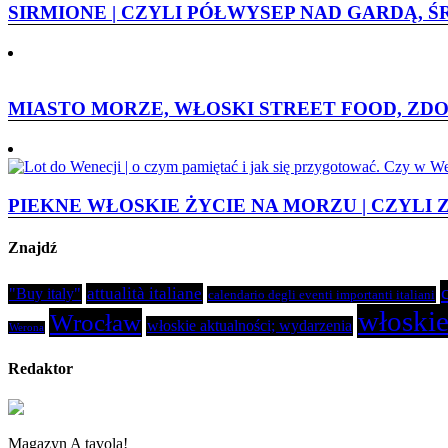
SIRMIONE | CZYLI PÓŁWYSEP NAD GARDĄ, 
MIASTO MORZE, WŁOSKI STREET FOOD, ZDO
PIEKNE WŁOSKIE ŻYCIE NA MORZU | CZYLI 
Znajdź
attualità italiane
"Buy italy"
calendario degli eventi importanti italiani
włoskie
Wrocław
włoskie aktualności; wydarzenia
Werona
Redaktor
Magazyn A tavola!