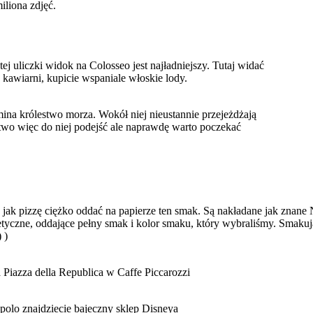
iliona zdjęć.
ej uliczki widok na Colosseo jest najładniejszy. Tutaj widać
 kawiarni, kupicie wspaniale włoskie lody.
ina królestwo morza. Wokół niej nieustannie przejeżdżają
two więc do niej podejść ale naprawdę warto poczekać
 jak pizzę ciężko oddać na papierze ten smak. Są nakładane jak znane 
yczne, oddające pełny smak i kolor smaku, który wybraliśmy. Smakują 
 )
Piazza della Republica w Caffe Piccarozzi
polo znajdziecie bajeczny sklep Disneya