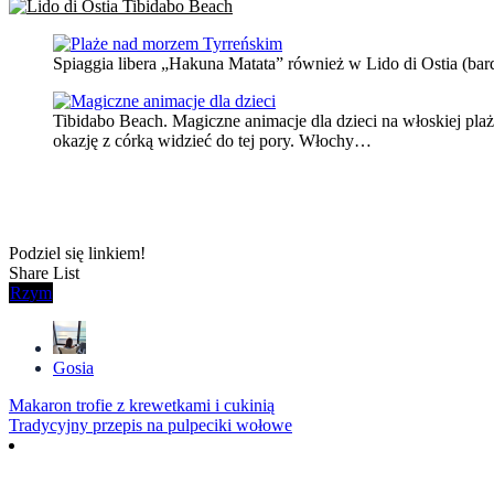
Spiaggia libera „Hakuna Matata” również w Lido di Ostia (bard
Tibidabo Beach. Magiczne animacje dla dzieci na włoskiej pl
okazję z córką widzieć do tej pory. Włochy…
Podziel się linkiem!
Share List
Rzym
Gosia
Nawigacja
Makaron trofie z krewetkami i cukinią
Tradycyjny przepis na pulpeciki wołowe
wpisu