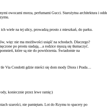
onymi owocami morza, perfumami Gucci. Starożytna architektura i od
 Rzymu.
ich wiele na tej ulicy, prowadzą prosto z mieszkań, do parku.
ów, więc nie ma możliwości usiąść na schodach. Dlaczego?
 zmęczone po prostu siadają…a rodzice muszą się tłumaczyć.
spomnień, które są nie do powtórzenia. Świadomie na
 tle Via Condotti gdzie mieści się dom mody Diora i Prada…
dy, koniecznie przez lewe ramię:)
niach szarości, nie pamiętam. Lot do Rzymu to spacery po