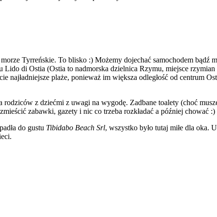
morze Tyrreńskie. To blisko :) Możemy dojechać samochodem bądź met
u Lido di Ostia (Ostia to nadmorska dzielnica Rzymu, miejsce rzymian
ie najładniejsze plaże, ponieważ im większa odległość od centrum Ostii
a rodziców z dziećmi z uwagi na wygodę. Zadbane toalety (choć muszę 
zmieścić zabawki, gazety i nic co trzeba rozkładać a później chować :)
padła do gustu
Tibidabo Beach Srl
, wszystko było tutaj miłe dla oka.
eci.