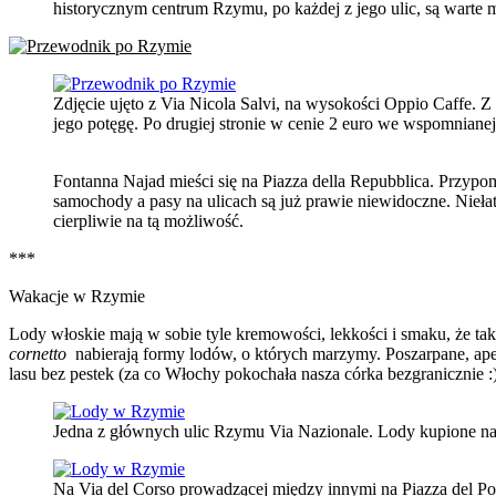
historycznym centrum Rzymu, po każdej z jego ulic, są warte m
Zdjęcie ujęto z Via Nicola Salvi, na wysokości Oppio Caffe. Z t
jego potęgę. Po drugiej stronie w cenie 2 euro we wspomnianej
Fontanna Najad mieści się na Piazza della Repubblica. Przypom
samochody a pasy na ulicach są już prawie niewidoczne. Nieła
cierpliwie na tą możliwość.
***
Wakacje w Rzymie
Lody włoskie mają w sobie tyle kremowości, lekkości i smaku, że tak
cornetto
nabierają formy lodów, o których marzymy. Poszarpane, apet
lasu bez pestek (za co Włochy pokochała nasza córka bezgranicznie :)
Jedna z głównych ulic Rzymu Via Nazionale. Lody kupione na 
Na Via del Corso prowadzącej między innymi na Piazza del Po