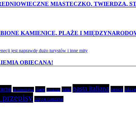
ŚREDNIOWIECZNE MIASTECZKO, TWIERDZA, S
BIONE KAMIENICE, PLAŻE I MIĘDZYNARODO
ZIEMIA OBIECANA!
pasta italiana
carne
pesce
pizze
mare
pane
in montagna
Mediolan
 przepisy
zuppe cremose