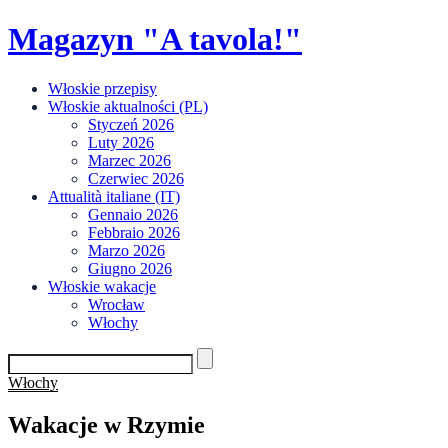
Skip
Magazyn "A tavola!"
to
content
Włoskie przepisy
Włoskie aktualności (PL)
Styczeń 2026
Luty 2026
Marzec 2026
Czerwiec 2026
Attualità italiane (IT)
Gennaio 2026
Febbraio 2026
Marzo 2026
Giugno 2026
Włoskie wakacje
Wrocław
Włochy
Włochy
Wakacje w Rzymie