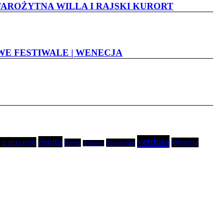
TAROŻYTNA WILLA I RAJSKI KURORT
WE FESTIWALE | WENECJA
verdura
risotto
 e pizzerie
Wenecja
Rzym
Szwajcaria
Sirmione