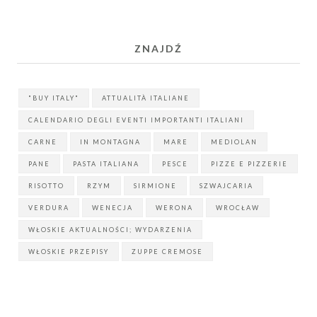
ZNAJDŹ
"BUY ITALY"
ATTUALITÀ ITALIANE
CALENDARIO DEGLI EVENTI IMPORTANTI ITALIANI
CARNE
IN MONTAGNA
MARE
MEDIOLAN
PANE
PASTA ITALIANA
PESCE
PIZZE E PIZZERIE
RISOTTO
RZYM
SIRMIONE
SZWAJCARIA
VERDURA
WENECJA
WERONA
WROCŁAW
WŁOSKIE AKTUALNOŚCI; WYDARZENIA
WŁOSKIE PRZEPISY
ZUPPE CREMOSE