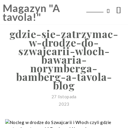
Skip
Magazyn "A
to
tavola!"
content
gdzie-sie-zatrzymac-
w-drodze-do-
szwajcarii-wloch-
bawaria-
norymberga-
bamberg-a-tavola-
blog
27 listopada
2023