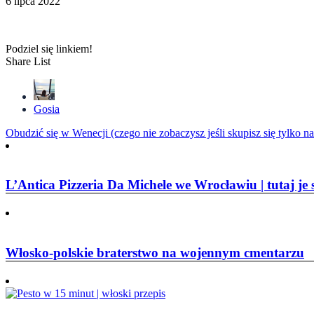
6 lipca 2022
Podziel się linkiem!
Share List
Gosia
Nawigacja
Obudzić się w Wenecji (czego nie zobaczysz jeśli skupisz się tylko na
wpisu
L’Antica Pizzeria Da Michele we Wrocławiu | tutaj je 
Włosko-polskie braterstwo na wojennym cmentarzu