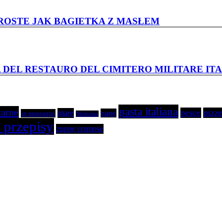
 PROSTE JAK BAGIETKA Z MASŁEM
 DEL RESTAURO DEL CIMITERO MILITARE I
pasta italiana
carne
pesce
pizze
mare
pane
in montagna
Mediolan
 przepisy
zuppe cremose