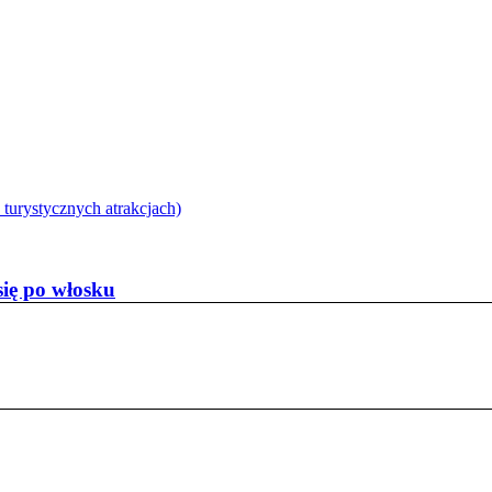
 turystycznych atrakcjach)
się po włosku