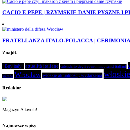
CACIO E PEPE | RZYMSKIE DANIE PYSZNE I
FRATELLANZA ITALO-POLACCA | CERIMONIA
Znajdź
attualità italiane
"Buy italy"
calendario degli eventi importanti italiani
włoskie
Wrocław
włoskie aktualności; wydarzenia
Werona
Redaktor
Magazyn A tavola!
Najnowsze wpisy