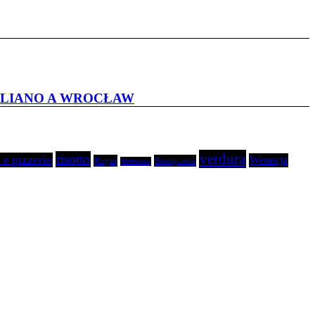
TALIANO A WROCŁAW
verdura
risotto
 e pizzerie
Wenecja
Rzym
Szwajcaria
Sirmione