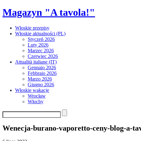
Skip
Magazyn "A tavola!"
to
content
Włoskie przepisy
Włoskie aktualności (PL)
Styczeń 2026
Luty 2026
Marzec 2026
Czerwiec 2026
Attualità italiane (IT)
Gennaio 2026
Febbraio 2026
Marzo 2026
Giugno 2026
Włoskie wakacje
Wrocław
Włochy
Wenecja-burano-vaporetto-ceny-blog-a-ta