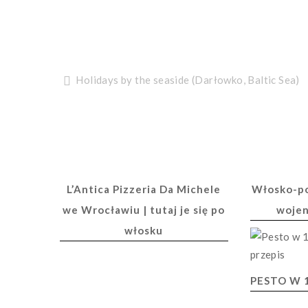
Nawigacja
Holidays by the seaside (Darłowko, Baltic Sea)
wpisu
L’Antica Pizzeria Da Michele
Włosko-po
we Wrocławiu | tutaj je się po
woje
włosku
PESTO W 