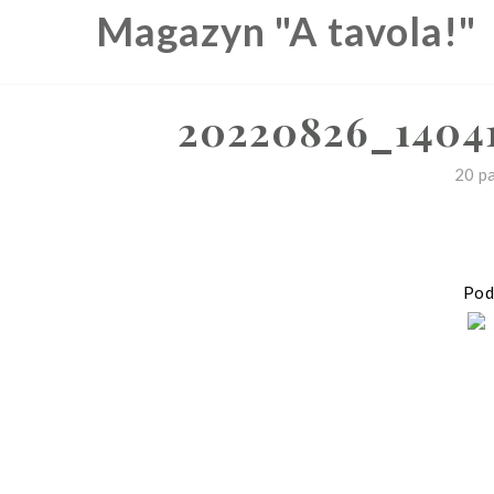
Skip
Magazyn "A tavola!"
to
content
20220826_1404
20 p
Podz