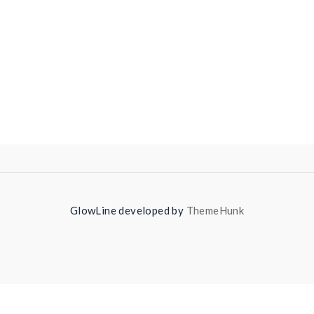
GlowLine developed by
ThemeHunk