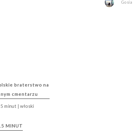
Gosia
lskie braterstwo na
nnym cmentarzu
15 MINUT