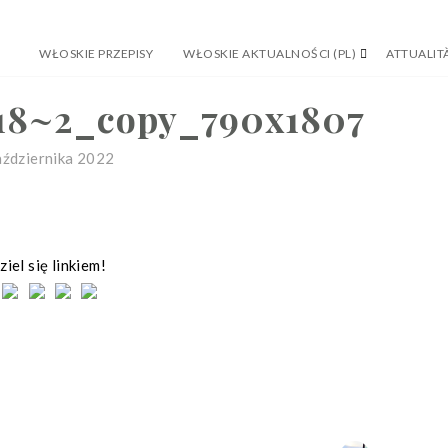
WŁOSKIE PRZEPISY
WŁOSKIE AKTUALNOŚCI (PL)
ATTUALITÀ
18~2_copy_790x1807
aździernika 2022
iel się linkiem!