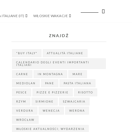
 ITALIANE (IT)
WŁOSKIE WAKACJE
ZNAJDŹ
"BUY ITALY"
ATTUALITÀ ITALIANE
CALENDARIO DEGLI EVENTI IMPORTANTI
ITALIANI
CARNE
IN MONTAGNA
MARE
MEDIOLAN
PANE
PASTA ITALIANA
PESCE
PIZZE E PIZZERIE
RISOTTO
RZYM
SIRMIONE
SZWAJCARIA
VERDURA
WENECJA
WERONA
WROCŁAW
WŁOSKIE AKTUALNOŚCI; WYDARZENIA