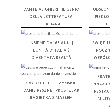
DANTE ALIGHIERI | IL GENIO
ODSŁONI
DELLA LETTERATURA
PIEKŁO
ITALIANA
L
INSIEME DA165 ANNI |
ŚWIĘTUJ
L’UNITÀ D’ITALIA È
ROCZN
DIVENTATA REALTÀ
WSPÓŁC
FRATE
CACIO E PEPE | RZYMSKIE
POLACCA
DANIE PYSZNE I PROSTE JAK
RESTAU
BAGIETKA Z MASŁEM
MILIT