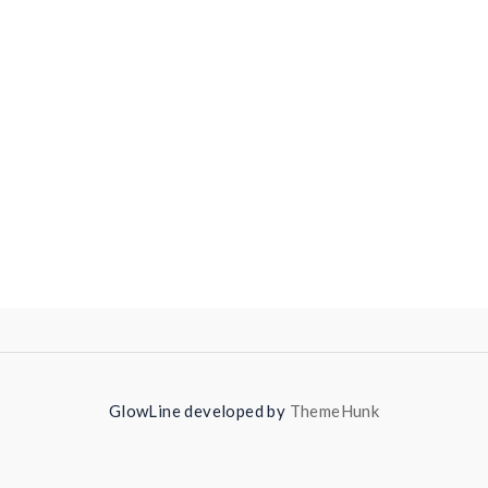
GlowLine developed by
ThemeHunk