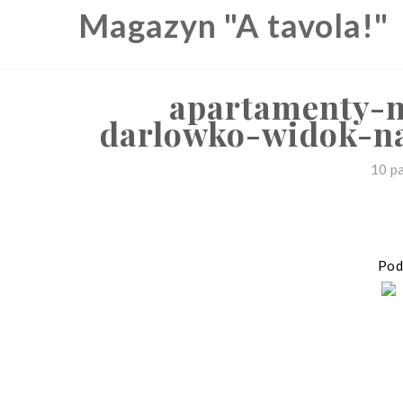
Skip
Magazyn "A tavola!"
to
content
apartamenty-
darlowko-widok-na
10 p
Podz