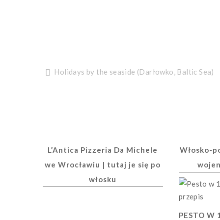
Nawigacja
Holidays by the seaside (Darłowko, Baltic Sea)
wpisu
L’Antica Pizzeria Da Michele
Włosko-po
we Wrocławiu | tutaj je się po
woje
włosku
PESTO W 