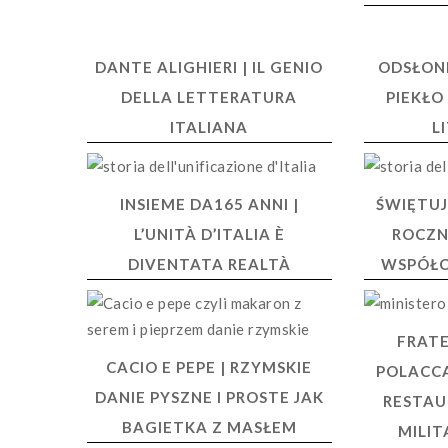
DANTE ALIGHIERI | IL GENIO
ODSŁONI
DELLA LETTERATURA
PIEKŁO
ITALIANA
L
INSIEME DA165 ANNI |
ŚWIĘTUJ
L’UNITÀ D’ITALIA È
ROCZN
DIVENTATA REALTÀ
WSPÓŁC
FRATE
CACIO E PEPE | RZYMSKIE
POLACCA
DANIE PYSZNE I PROSTE JAK
RESTAU
BAGIETKA Z MASŁEM
MILIT