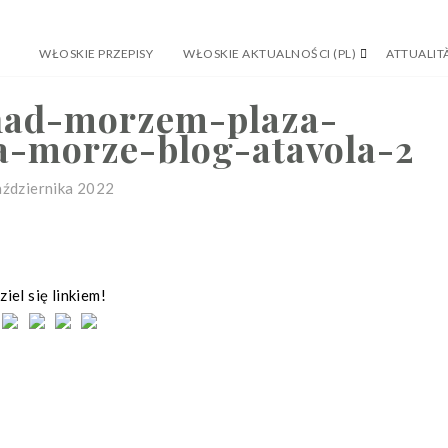
WŁOSKIE PRZEPISY
WŁOSKIE AKTUALNOŚCI (PL)
ATTUALITÀ
nad-morzem-plaza-
-morze-blog-atavola-2
aździernika 2022
iel się linkiem!