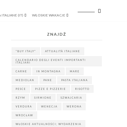
 ITALIANE (IT)
WŁOSKIE WAKACJE
ZNAJDŹ
"BUY ITALY"
ATTUALITÀ ITALIANE
CALENDARIO DEGLI EVENTI IMPORTANTI
ITALIANI
CARNE
IN MONTAGNA
MARE
MEDIOLAN
PANE
PASTA ITALIANA
PESCE
PIZZE E PIZZERIE
RISOTTO
RZYM
SIRMIONE
SZWAJCARIA
VERDURA
WENECJA
WERONA
WROCŁAW
WŁOSKIE AKTUALNOŚCI; WYDARZENIA