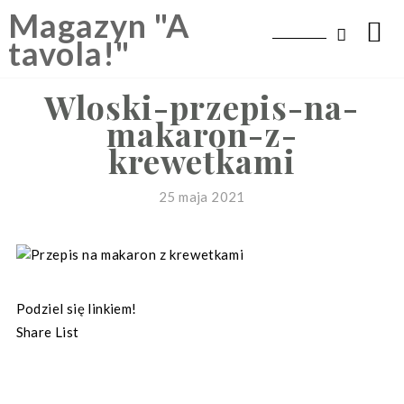
Skip
Magazyn "A
to
tavola!"
content
Wloski-przepis-na-
makaron-z-
krewetkami
25 maja 2021
Podziel się linkiem!
Share List