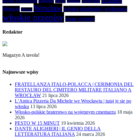
pizze e pizzerie
Rzym
Szwajcaria
Sirmione
Wrocław
Wenecja
włoskie aktualności; wydarzenia
Werona
włoskie przepisy
zuppe cremose
Redaktor
Magazyn A tavola!
Najnowsze wpisy
FRATELLANZA ITALO-POLACCA | CERIMONIA DEL
RESTAURO DEL CIMITERO MILITARE ITALIANO A
WROCŁAW
21 lipca 2026
L’Antica Pizzeria Da Michele we Wrocławiu | tutaj je się po
włosku
13 lipca 2026
Włosko-polskie braterstwo na wojennym cmentarzu
18 maja
2026
PESTO W 15 MINUT
19 kwietnia 2026
DANTE ALIGHIERI | IL GENIO DELLA
LETTERATURA ITALIANA
24 marca 2026