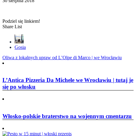
30 sierpnia 2018
Podziel się linkiem!
Share List
Gosia
Nawigacja
Oliwa z lokalnych upraw od L’Olpe di Marco | we Wrocławiu
wpisu
L’Antica Pizzeria Da Michele we Wrocławiu | tutaj je
się po włosku
Włosko-polskie braterstwo na wojennym cmentarzu