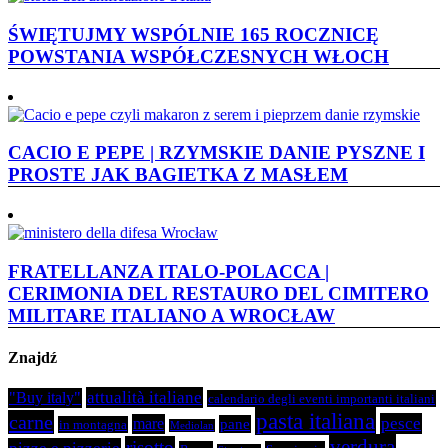
ŚWIĘTUJMY WSPÓLNIE 165 ROCZNICĘ
POWSTANIA WSPÓŁCZESNYCH WŁOCH
CACIO E PEPE | RZYMSKIE DANIE PYSZNE I
PROSTE JAK BAGIETKA Z MASŁEM
FRATELLANZA ITALO-POLACCA |
CERIMONIA DEL RESTAURO DEL CIMITERO
MILITARE ITALIANO A WROCŁAW
Znajdź
attualità italiane
"Buy italy"
calendario degli eventi importanti italiani
pasta italiana
carne
pesce
mare
pane
in montagna
Mediolan
verdura
risotto