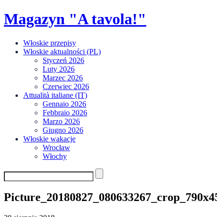
Skip
Magazyn "A tavola!"
to
content
Włoskie przepisy
Włoskie aktualności (PL)
Styczeń 2026
Luty 2026
Marzec 2026
Czerwiec 2026
Attualità italiane (IT)
Gennaio 2026
Febbraio 2026
Marzo 2026
Giugno 2026
Włoskie wakacje
Wrocław
Włochy
Picture_20180827_080633267_crop_790x4