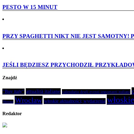
PESTO W 15 MINUT
PRZY SPAGHETTI NIKT NIE JEST SAMOTNY!
JEŚLI BĘDZIESZ PRZYCHODZIŁ PRZYKŁADOW
Znajdź
attualità italiane
"Buy italy"
calendario degli eventi importanti italiani
włoskie
Wrocław
włoskie aktualności; wydarzenia
Werona
Redaktor