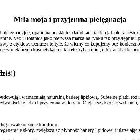
Miła moja i przyjemna pielęgnacja
ęgnacyjne, oparte na polskich składnikach takich jak olej z pestek śli
rentne. Veoli Botanica jako pierwsza marka na rynku tak przystępnie i p
zwy z etykiety. Oznacza to tyle, że wiemy co kupujemy bez konieczno
ne w niektórych kosmetykach jak, cetearyl alcohol, citric acidlactic a
ziś!)
udowują i wzmacniają naturalną barierę lipidową. Subtelne płatki róż i
dwabiście gładka i przyjemna w dotyku. Olejek szybko się wchłania, 
ługotrwałe uczucie komfortu.
ację skóry, zwiększając płynność bariery lipidowej i ułatwiając w