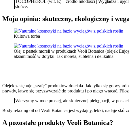
TOCOPHEROL (wit. E) – źródło młodości | Wygładza i ujędrni
słońce.
Moja opinia: skuteczny, ekologiczny i weg
Kultowa torba
Olej z pestek moreli w produktach Veoli Botanica (olejek Enj
aksamitność w dotyku. Jak morela, subtelna i delikatna.
Olejek zastępuje „szafę” produktów do ciała. Jak tylko się go wypró
prawdy, łatwo się przyzwyczaić do produktu i po niego wracać. Filoz
Wierzymy w moc prostej, ale skutecznej pielęgnacji, w postac
Body relaxing oil od Veoli Botanica jest wydajny, lekki, nadaje skórze
A pozostałe produkty Veoli Botanica?