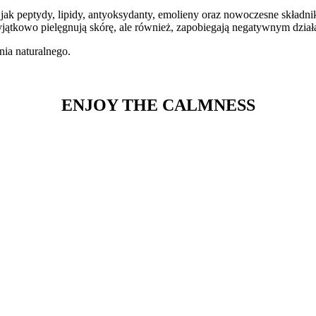
 jak peptydy, lipidy, antyoksydanty, emolieny oraz nowoczesne skład
 wyjątkowo pielęgnują skórę, ale również, zapobiegają negatywnym dz
ia naturalnego.
ENJOY THE CALMNESS