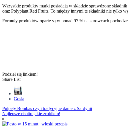
Wszystkie produkty marki posiadają w składzie sprawdzone składnik
oraz Polyplant Red Fruits. To między innymi te składniki nie tylko
Formuły produktów oparte są w ponad 97 % na surowcach pochodzen
Podziel się linkiem!
Share List
Gosia
Nawigacja
Pulpety Bombas czyli tradycyjne danie z Sardynii
Najlepsze risotto jakie zrobiłam!
wpisu