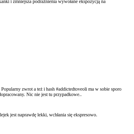
kanki i zmniejsza podrażnienia wywołane ekspozycją na
 Popularny zwrot a też i hash #addictedtoveoli ma w sobie sporo
 dopracowany. Nic nie jest tu przypadkowe..
olejek jest naprawdę lekki, wchłania się ekspresowo.