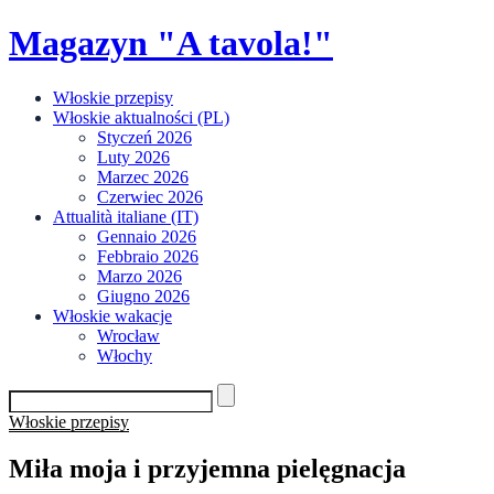
Skip
Magazyn "A tavola!"
to
content
Włoskie przepisy
Włoskie aktualności (PL)
Styczeń 2026
Luty 2026
Marzec 2026
Czerwiec 2026
Attualità italiane (IT)
Gennaio 2026
Febbraio 2026
Marzo 2026
Giugno 2026
Włoskie wakacje
Wrocław
Włochy
Włoskie przepisy
Miła moja i przyjemna pielęgnacja