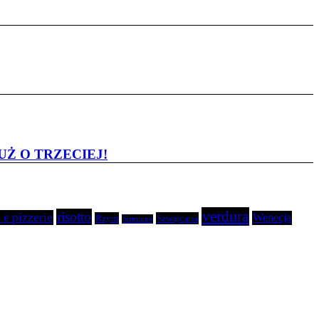
Ż O TRZECIEJ!
verdura
risotto
 e pizzerie
Wenecja
Rzym
Szwajcaria
Sirmione