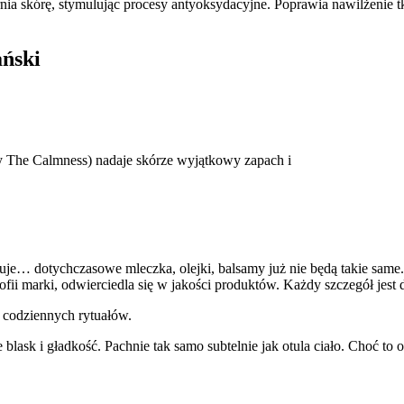
a skórę, stymulując procesy antyoksydacyjne. Poprawia nawilżenie t
ański
oy The Calmness) nadaje skórze wyjątkowy zapach i
buje… dotychczasowe mleczka, olejki, balsamy już nie będą takie same.
ofii marki, odwierciedla się w jakości produktów. Każdy szczegół jest
i codziennych rytuałów.
 blask i gładkość. Pachnie tak samo subtelnie jak otula ciało. Choć to 