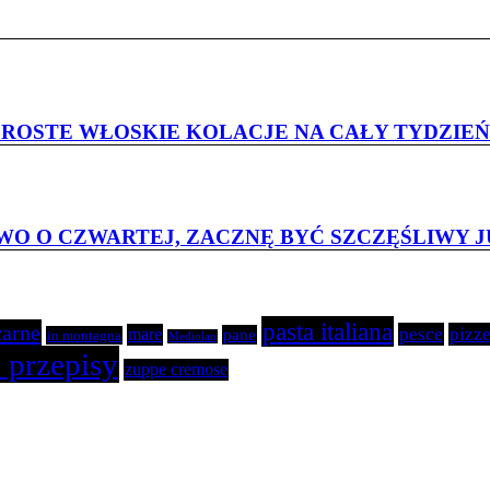
 PROSTE WŁOSKIE KOLACJE NA CAŁY TYDZIEŃ
O O CZWARTEJ, ZACZNĘ BYĆ SZCZĘŚLIWY JU
pasta italiana
carne
pesce
pizze
mare
pane
in montagna
Mediolan
 przepisy
zuppe cremose