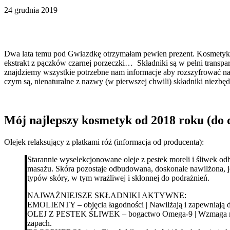
24 grudnia 2019
Dwa lata temu pod Gwiazdkę otrzymałam pewien prezent. Kosmetyki piel
ekstrakt z pączków czarnej porzeczki…
Składniki są w pełni transpa
znajdziemy wszystkie potrzebne nam informacje aby rozszyfrować na
czym są, nienaturalne z nazwy (w pierwszej chwili) składniki niezbęd
Mój najlepszy kosmetyk od 2018 roku (do d
Olejek relaksujący z płatkami róż (informacja od producenta):
Starannie wyselekcjonowane oleje z pestek moreli i śliwek odb
masażu. Skóra pozostaje odbudowana, doskonale nawilżona, je
typów skóry, w tym wrażliwej i skłonnej do podrażnień.
NAJWAŻNIEJSZE SKŁADNIKI AKTYWNE:
EMOLIENTY – objęcia łagodności | Nawilżają i zapewniają d
OLEJ Z PESTEK ŚLIWEK – bogactwo Omega-9 | Wzmaga regener
zapach.