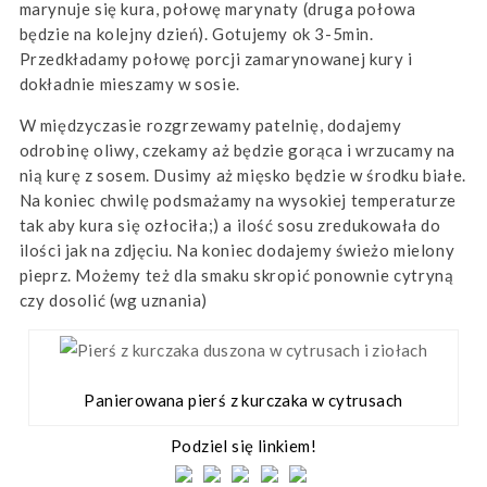
marynuje się kura, połowę marynaty (druga połowa
będzie na kolejny dzień). Gotujemy ok 3-5min.
Przedkładamy połowę porcji zamarynowanej kury i
dokładnie mieszamy w sosie.
W międzyczasie rozgrzewamy patelnię, dodajemy
odrobinę oliwy, czekamy aż będzie gorąca i wrzucamy na
nią kurę z sosem. Dusimy aż mięsko będzie w środku białe.
Na koniec chwilę podsmażamy na wysokiej temperaturze
tak aby kura się ozłociła;) a ilość sosu zredukowała do
ilości jak na zdjęciu. Na koniec dodajemy świeżo mielony
pieprz. Możemy też dla smaku skropić ponownie cytryną
czy dosolić (wg uznania)
Panierowana pierś z kurczaka w cytrusach
Podziel się linkiem!