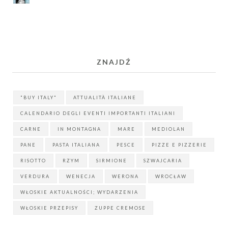
ZNAJDŹ
"BUY ITALY"
ATTUALITÀ ITALIANE
CALENDARIO DEGLI EVENTI IMPORTANTI ITALIANI
CARNE
IN MONTAGNA
MARE
MEDIOLAN
PANE
PASTA ITALIANA
PESCE
PIZZE E PIZZERIE
RISOTTO
RZYM
SIRMIONE
SZWAJCARIA
VERDURA
WENECJA
WERONA
WROCŁAW
WŁOSKIE AKTUALNOŚCI; WYDARZENIA
WŁOSKIE PRZEPISY
ZUPPE CREMOSE