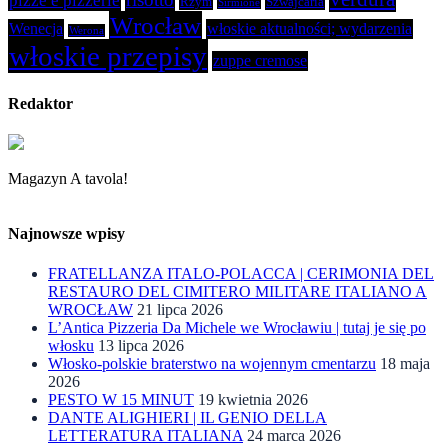
pizze e pizzerie
Rzym
Szwajcaria
Sirmione
Wrocław
Wenecja
włoskie aktualności; wydarzenia
Werona
włoskie przepisy
zuppe cremose
Redaktor
Magazyn A tavola!
Najnowsze wpisy
FRATELLANZA ITALO-POLACCA | CERIMONIA DEL
RESTAURO DEL CIMITERO MILITARE ITALIANO A
WROCŁAW
21 lipca 2026
L’Antica Pizzeria Da Michele we Wrocławiu | tutaj je się po
włosku
13 lipca 2026
Włosko-polskie braterstwo na wojennym cmentarzu
18 maja
2026
PESTO W 15 MINUT
19 kwietnia 2026
DANTE ALIGHIERI | IL GENIO DELLA
LETTERATURA ITALIANA
24 marca 2026