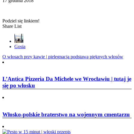
17 grudnia 2018
Podziel się linkiem!
Share List
Gosia
Nawigacja
O włosach przy kawie | pielęgnacja podstawą pięknych włosów
wpisu
L’Antica Pizzeria Da Michele we Wrocławiu | tutaj je
się po włosku
Włosko-polskie braterstwo na wojennym cmentarzu