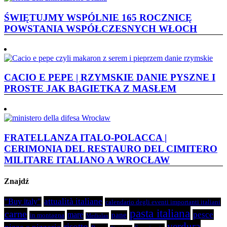
ŚWIĘTUJMY WSPÓLNIE 165 ROCZNICĘ
POWSTANIA WSPÓŁCZESNYCH WŁOCH
CACIO E PEPE | RZYMSKIE DANIE PYSZNE I
PROSTE JAK BAGIETKA Z MASŁEM
FRATELLANZA ITALO-POLACCA |
CERIMONIA DEL RESTAURO DEL CIMITERO
MILITARE ITALIANO A WROCŁAW
Znajdź
attualità italiane
"Buy italy"
calendario degli eventi importanti italiani
pasta italiana
carne
pesce
mare
pane
in montagna
Mediolan
verdura
risotto