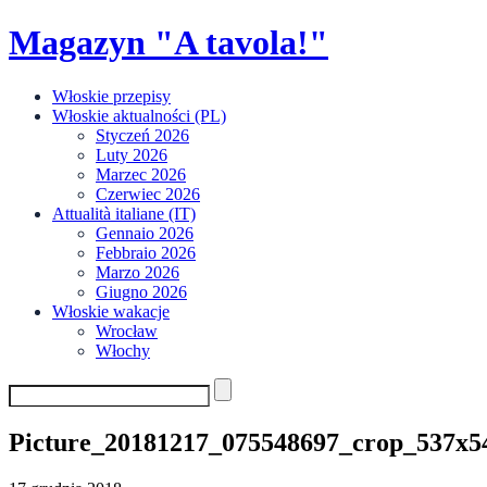
Skip
Magazyn "A tavola!"
to
content
Włoskie przepisy
Włoskie aktualności (PL)
Styczeń 2026
Luty 2026
Marzec 2026
Czerwiec 2026
Attualità italiane (IT)
Gennaio 2026
Febbraio 2026
Marzo 2026
Giugno 2026
Włoskie wakacje
Wrocław
Włochy
Picture_20181217_075548697_crop_537x5